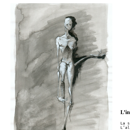
L’in
La s
L’al