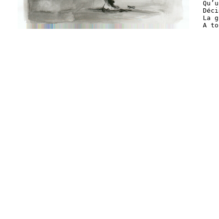
Qu’u
Déci
La g
A to