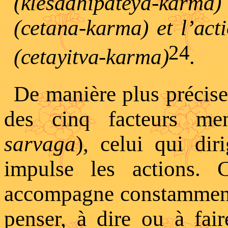
(klesadhipateya-karm
(cetana-karma) et l’acti
24
(cetayitva-karma)
.
De manière plus précise,
des cinq facteurs me
sarvaga
), celui qui dir
impulse les actions.
accompagne constamment l
penser, à dire ou à fai