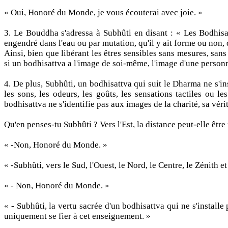
« Oui, Honoré du Monde, je vous écouterai avec joie. »
3. Le Bouddha s'adressa à Subhûti en disant : « Les Bodhisatt
engendré dans l'eau ou par mutation, qu'il y ait forme ou non, q
Ainsi, bien que libérant les êtres sensibles sans mesures, sans c
si un bodhisattva a l'image de soi-même, l'image d'une personne
4. De plus, Subhûti, un bodhisattva qui suit le Dharma ne s'ins
les sons, les odeurs, les goûts, les sensations tactiles ou l
bodhisattva ne s'identifie pas aux images de la charité, sa vér
Qu'en penses-tu Subhûti ? Vers l'Est, la distance peut-elle êtr
« -Non, Honoré du Monde. »
« -Subhûti, vers le Sud, l'Ouest, le Nord, le Centre, le Zénith e
« - Non, Honoré du Monde. »
« - Subhûti, la vertu sacrée d'un bodhisattva qui ne s'install
uniquement se fier à cet enseignement. »