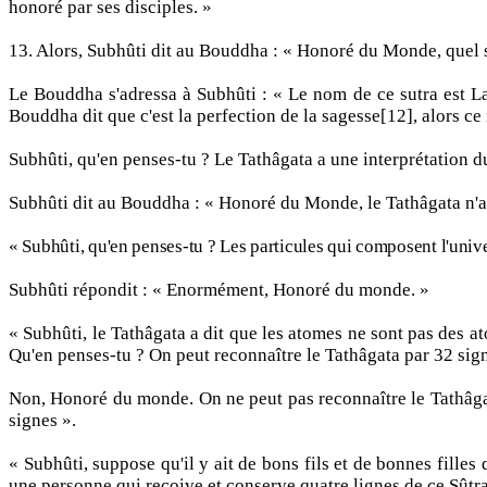
honoré par ses disciples. »
13. Alors, Subhûti dit au Bouddha : « Honoré du Monde, quel 
Le Bouddha s'adressa à Subhûti : « Le nom de ce sutra est La 
Bouddha dit que c'est la perfection de la sagesse[12], alors ce 
Subhûti, qu'en penses-tu ? Le Tathâgata a une interprétation d
Subhûti dit au Bouddha : « Honoré du Monde, le Tathâgata n'a 
« Subhûti, qu'en penses-tu ? Les particules qui composent l'univ
Subhûti répondit : « Enormément, Honoré du monde. »
« Subhûti, le Tathâgata a dit que les atomes ne sont pas des a
Qu'en penses-tu ? On peut reconnaître le Tathâgata par 32 sign
Non, Honoré du monde. On ne peut pas reconnaître le Tathâgata
signes ».
« Subhûti, suppose qu'il y ait de bons fils et de bonnes fille
une personne qui reçoive et conserve quatre lignes de ce Sûtra