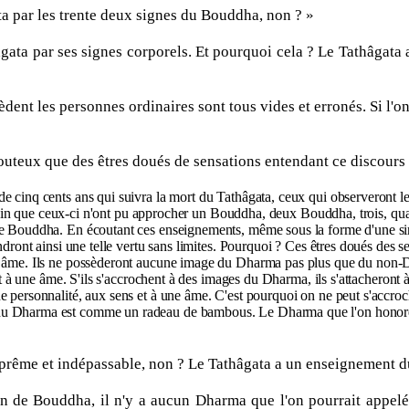
ta par les trente deux signes du Bouddha, non ? »
ta par ses signes corporels. Et pourquoi cela ? Le Tathâgata a
dent les personnes ordinaires sont tous vides et erronés. Si l'on
uteux que des êtres doués de sensations entendant ce discours at
 cinq cents ans qui suivra la mort du Tathâgata, ceux qui observeront les p
certain que ceux-ci n'ont pu approcher un Bouddha, deux Bouddha, trois, qua
e Bouddha. En écoutant ces enseignements, même sous la forme d'une simple
indront ainsi une telle vertu sans limites. Pourquoi ? Ces êtres doués des
e âme. Ils ne possèderont aucune image du Dharma pas plus que du non-Dha
 et à une âme. S'ils s'accrochent à des images du Dharma, ils s'attacheront
ne personnalité, aux sens et à une âme. C'est pourquoi on ne peut s'accr
du Dharma est comme un radeau de bambous. Le Dharma que l'on honore d
 suprême et indépassable, non ? Le Tathâgata a un enseignement d
on de Bouddha, il n'y a aucun Dharma que l'on pourrait appelé 