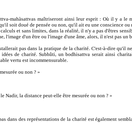
va-mahàsattvas maîtriseront ainsi leur esprit : Où il y a le m
u'il soit doué de pensée ou non, qu'il ait eu une conscience ou n
alculs et sans limites, dans la réalité, il n'y a pas d'êtres sensi
, l'image d'un être ou l'image d'une âme, alors, il n'est pas un 
tallerait pas dans la pratique de la charité. C'est-à-dire qu'il n
es idées de charité. Subhûti, un bodhisattva serait ainsi char
itable vertu est incommensurable.
e mesurée ou non ? »
t le Nadir, la distance peut-elle être mesurée ou non ? »
e pas dans des représentations de la charité est également semb