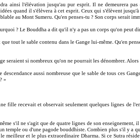
ra ainsi l'élévation jusqu'au pur esprit. Il ne demeurera pas 
s idées quand il s'élèvera à cet esprit. Ceux qui s'élèvent jusq
blable au Mont Sumeru. Qu'en penses-tu ? Son corps serait imme
rquoi ? Le Bouddha a dit qu'il n'y a pas un corps qu'on peut d
x que tout le sable contenu dans le Gange lui-même. Qu'en pense
 seraient si nombreux qu'on ne pourrait les dénombrer. Alors 
nne descendance aussi nombreuse que le sable de tous ces Ganges
? »
e fille recevait et observait seulement quelques lignes de l'ens
 même s'il ne s'agit que de quatre lignes de son enseignement, il
'un temple ou d'une pagode bouddhiste. Combien plus s'il y a quelq
, le meilleur et le plus extraordinaire Dharma. Si ce Sutra rési