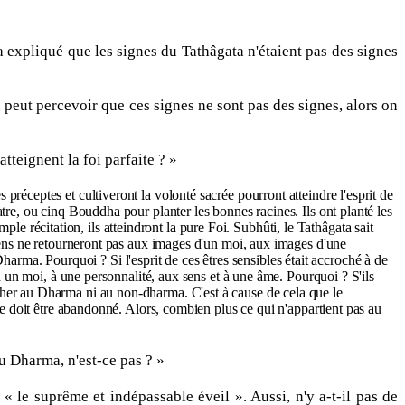
 expliqué que les signes du Tathâgata n'étaient pas des signes
 peut percevoir que ces signes ne sont pas des signes, alors on
teignent la foi parfaite ? »
réceptes et cultiveront la volonté sacrée pourront atteindre l'esprit de
tre, ou cinq Bouddha pour planter les bonnes racines. Ils ont planté les
 récitation, ils atteindront la pure Foi. Subhûti, le Tathâgata sait
 sens ne retourneront pas aux images d'un moi, aux images d'une
rma. Pourquoi ? Si l'esprit de ces êtres sensibles était accroché à de
 à un moi, à une personnalité, aux sens et à une âme. Pourquoi ? S'ils
ocher au Dharma ni au non-dharma. C'est à cause de cela que le
oit être abandonné. Alors, combien plus ce qui n'appartient pas au
u Dharma, n'est-ce pas ? »
« le suprême et indépassable éveil ». Aussi, n'y a-t-il pas de