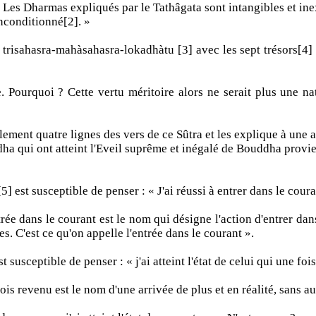
 Les Dharmas expliqués par le Tathâgata sont intangibles et in
inconditionné[2]. »
 trisahasra-mahàsahasra-lokadhàtu [3] avec les sept trésors[4] da
Pourquoi ? Cette vertu méritoire alors ne serait plus une nat
ulement quatre lignes des vers de ce Sûtra et les explique à une 
ha qui ont atteint l'Eveil suprême et inégalé de Bouddha provi
] est susceptible de penser : « J'ai réussi à entrer dans le coura
dans le courant est le nom qui désigne l'action d'entrer dans le
es. C'est ce qu'on appelle l'entrée dans le courant ».
susceptible de penser : « j'ai atteint l'état de celui qui une fois
 revenu est le nom d'une arrivée de plus et en réalité, sans aut