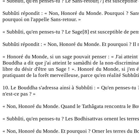
« Subhûti, qu'en penses-tu ? Le Sans-retour[7] est susceptible de
Subhûti répondit : « Non, Honoré du Monde. Pourquoi ? Sans-Ret
pourquoi on l'appelle Sans-retour. »
« Subhûti, qu'en penses-tu ? Le Sage[8] est susceptible de penser
Subhûti répondit : « Non, Honoré du Monde. Et pourquoi ? Il n'
« Honoré du Monde, si un sage pouvait penser : « J'ai atteint 
Bouddha a dit que j'ai atteint le samàdhi de la non-discriminati
libre du désir d'être un Sage ! ». Honoré du Monde, si j'en é
pratiquant de la forêt merveilleuse, parce qu'en réalité Subhûti
10. Le Bouddha s'adressa ainsi à Subhûti : « Qu'en penses-tu
n'est-ce pas ? »
« Non, Honoré du Monde. Quand le Tathâgata rencontra le Boud
« Subhûti, qu'en penses-tu ? Les Bodhisattvas ornent les terre
« Non, Honoré du Monde. Et pourquoi ? Orner les terres du B