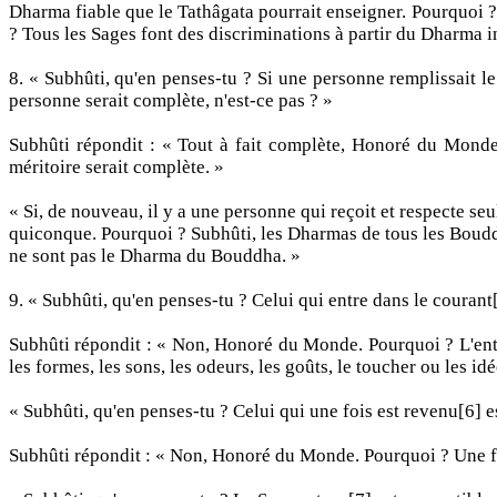
Dharma fiable que le Tathâgata pourrait enseigner. Pourquoi ?
? Tous les Sages font des discriminations à partir du Dharma 
8. « Subhûti, qu'en penses-tu ? Si une personne remplissait le
personne serait complète, n'est-ce pas ? »
Subhûti répondit : « Tout à fait complète, Honoré du Monde. 
méritoire serait complète. »
« Si, de nouveau, il y a une personne qui reçoit et respecte se
quiconque. Pourquoi ? Subhûti, les Dharmas de tous les Boudd
ne sont pas le Dharma du Bouddha. »
9. « Subhûti, qu'en penses-tu ? Celui qui entre dans le courant[5
Subhûti répondit : « Non, Honoré du Monde. Pourquoi ? L'entrée 
les formes, les sons, les odeurs, les goûts, le toucher ou les idé
« Subhûti, qu'en penses-tu ? Celui qui une fois est revenu[6] est 
Subhûti répondit : « Non, Honoré du Monde. Pourquoi ? Une fois