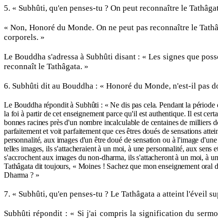
5. « Subhûti, qu'en penses-tu ? On peut reconnaître le Tathâga
« Non, Honoré du Monde. On ne peut pas reconnaître le Tathâga
corporels. »
Le Bouddha s'adressa à Subhûti disant : « Les signes que possè
reconnaît le Tathâgata. »
6. Subhûti dit au Bouddha : « Honoré du Monde, n'est-il pas do
Le Bouddha répondit à Subhûti : « Ne dis pas cela. Pendant la période de
la foi à partir de cet enseignement parce qu'il est authentique. Il est 
bonnes racines près d'un nombre incalculable de centaines de milliers d
parfaitement et voit parfaitement que ces êtres doués de sensations atte
personnalité, aux images d'un être doué de sensation ou à l'image d'un
telles images, ils s'attacheraient à un moi, à une personnalité, aux sens
s'accrochent aux images du non-dharma, ils s'attacheront à un moi, à u
Tathâgata dit toujours, « Moines ! Sachez que mon enseignement oral 
Dharma ? »
7. « Subhûti, qu'en penses-tu ? Le Tathâgata a atteint l'éveil
Subhûti répondit : « Si j'ai compris la signification du serm