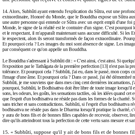
14. Alors, Subhûti ayant entendu l'explication du Sûtra, eut une profon
extraordinaire, Honoré du Monde, que le Bouddha expose un Sûtra aussi 
une autre personne qui entende ce Sûtra avec un esprit empli d'une foi pu
Monde, le signe de la réalité est le contraire d'un signe. C'est pourquoi 
et le respectant, il m'apparaît maintenant sans aucune difficulté. Si le
le respectent, alors ils seront transformés de façon extraordinaire. Pou
Et pourquoi cela ? Les images du moi sont absence de signe. Les images 
par conséquent ce qu'on appelle un Bouddha.
Le Bouddha s'adressant à Subhûti dit : « C'est ainsi, c'est ainsi. Si quelqu
l'exposition par le Tathâgata de la première perfection [13] n'est pas la p
tolérance. Et pourquoi cela ? Subhûti, j'ai eu, dans le passé, mon corps 
l'image d'une âme. Et pourquoi cela ? Dans ce passé, j'ai été démembré m
Subhûti, je me souviens que dans mes cinq cent dernières incarnations, j'a
pourquoi, Subhûti, le Bodhisattva doit être libre de toute image lorsqu'il e
sons, les odeurs, les goûts, les sensations tactiles, où les idées quand cet 
que l'esprit d'un bodhisattva ne réside pas dans les formes de la charité. 
sans tricher et sans contradictions. Subhûti, si l'esprit d'un bodhisattva 
bodhisattva ne réside pas dans le Dharma lorsqu'il pratique la charité, c
y aura de bons fils et de bonnes filles capables de recevoir, observer, li
dire qu'ils atteindront tous la perfection de cette vertu sans mesure et san
15. « Subhûti, suppose qu'il y ait de bons fils et de bonnes fi