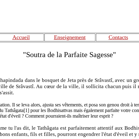
Accueil
Enseignement
Contacts
"Soutra de la Parfaite Sagesse"
Anâthapindada dans le bosquet de Jeta près de Srâvastî, avec un 
le de Srâvastî. Au cœur de la ville, il sollicita chacun puis il 
'assit.
tion. Il se leva alors, ajusta ses vêtements, et posa son genou droit à te
 du Tathâgata[1] pour les Bodhisattvas mais également parfaite votre c
tat d'éveil ? Comment pourraient-ils maîtriser leur esprit ?
 tu l'as dit, le Tathâgata est parfaitement attentif aux Bodhis
 enfants, fils et filles, pourront engendrer l'état d'éveil et y r