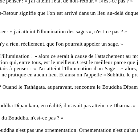
 penser : « j'ai atteint l'état de non-retour. » N'est-ce pas ? »
our signifie que l'on est arrivé dans un lieu au-delà duquel il
 : « j'ai atteint l'illumination des sages », n'est-ce pas ? »
y a rien, réellement, que l'on pourrait appeler un sage. »
l'illumination ! » alors ce serait à cause de l'attachement au m
on qui, entre tous, est le meilleur. C'est le meilleur parce que j
tais à penser : « J'ai atteint l'Illumination d'un Sage ! » alo
 ne pratique en aucun lieu. Et ainsi on l'appelle « Subhûti, le pr
 ? Quand le Tathâgata, auparavant, rencontra le Bouddha Dîpamk
dha Dîpamkara, en réalité, il n'avait pas atteint ce Dharma. »
s du Bouddha, n'est-ce pas ? »
ouddha n'est pas une ornementation. Ornementation n'est qu'un