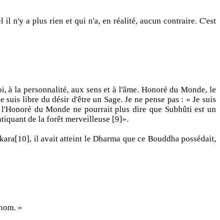
 n'y a plus rien et qui n'a, en réalité, aucun contraire. C'est
oi, à la personnalité, aux sens et à l'âme. Honoré du Monde, le
e suis libre du désir d'être un Sage. Je ne pense pas : « Je suis
rs, l'Honoré du Monde ne pourrait plus dire que Subhûti est un
atiquant de la forêt merveilleuse [9]».
ara[10], il avait atteint le Dharma que ce Bouddha possédait,
 nom. »