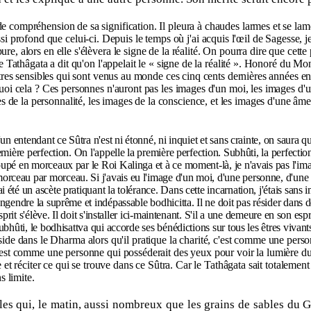
de compréhension de sa signification. Il pleura à chaudes larmes et se lam
profond que celui-ci. Depuis le temps où j'ai acquis l'œil de Sagesse, j
re, alors en elle s'élèvera le signe de la réalité. On pourra dire que cett
le Tathâgata a dit qu'on l'appelait le « signe de la réalité ». Honoré du Mo
s Etres sensibles qui sont venus au monde ces cinq cents dernières années e
rquoi cela ? Ces personnes n'auront pas les images d'un moi, les images d
de la personnalité, les images de la conscience, et les images d'une âme 
'un entendant ce Sûtra n'est ni étonné, ni inquiet et sans crainte, on saura q
remière perfection. On l'appelle la première perfection. Subhûti, la perfectio
coupé en morceaux par le Roi Kalinga et à ce moment-là, je n'avais pas l'im
orceau par morceau. Si j'avais eu l'image d'un moi, d'une personne, d'une 
i été un ascète pratiquant la tolérance. Dans cette incarnation, j'étais sans
ngendre la suprême et indépassable bodhicitta. Il ne doit pas résider dans de
esprit s'élève. Il doit s'installer ici-maintenant. S'il a une demeure en son 
Subhûti, le bodhisattva qui accorde ses bénédictions sur tous les êtres vivan
réside dans le Dharma alors qu'il pratique la charité, c'est comme une person
'est comme une personne qui posséderait des yeux pour voir la lumière du so
re et réciter ce qui se trouve dans ce Sûtra. Car le Tathâgata sait totaleme
s limite.
lles qui, le matin, aussi nombreux que les grains de sables du G