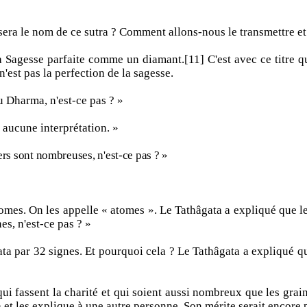
sera le nom de ce sutra ? Comment allons-nous le transmettre e
Sagesse parfaite comme un diamant.[11] C'est avec ce titre que
n'est pas la perfection de la sagesse.
u Dharma, n'est-ce pas ? »
aucune interprétation. »
ers sont nombreuses, n'est-ce pas ? »
tomes. On les appelle « atomes ». Le Tathâgata a expliqué que l
es, n'est-ce pas ? »
 par 32 signes. Et pourquoi cela ? Le Tathâgata a expliqué que
s qui fassent la charité et qui soient aussi nombreux que les gra
 et les explique à une autre personne. Son mérite serait encore 