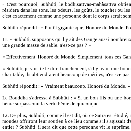
« C'est pourquoi, Subhûti, le bodhisattvas-mahàsattva obtiend
résidera dans les sons, les odeurs, les goûts, le toucher ou le
c'est exactement comme une personne dont le corps serait sem
Subhûti répondit : « Plutôt gigantesque, Honoré du Monde. Pou
11. « Subhûti, supposons qu'il y ait des Gange aussi nombreu
une grande masse de sable, n'est-ce pas ? »
« Effectivement, Honoré du Monde. Simplement, tous ces Gange
« Subhûti, je vais te le dire franchement, s'il y avait une bo
charitable, ils obtiendraient beaucoup de mérites, n'est-ce pas 
Subhûti répondit : « Vraiment beaucoup, Honoré du Monde. »
Le Bouddha s'adressa à Subhûti : « Si un bon fils ou une bonn
bénie surpasserait la vertu bénie de quiconque.
12. De plus, Subhûti, comme il est dit, où ce Sutra est étudié,
mondes offriront leur soutien à ce lieu comme s'il s'agissait d
entier ? Subhûti, il sera dit que cette personne vit le suprême