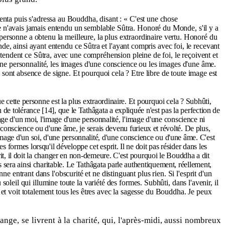
enta puis s'adressa au Bouddha, disant : « C'est une chose
e n'avais jamais entendu un semblable Sûtra. Honoré du Monde, s'il y a
e personne a obtenu la meilleure, la plus extraordinaire vertu. Honoré du
nde, ainsi ayant entendu ce Sûtra et l'ayant compris avec foi, le recevant
ntendent ce Sûtra, avec une compréhension pleine de foi, le reçoivent et
'une personnalité, les images d'une conscience ou les images d'une âme.
sont absence de signe. Et pourquoi cela ? Etre libre de toute image est
ue cette personne est la plus extraordinaire. Et pourquoi cela ? Subhûti,
n de tolérance [14], que le Tathâgata a expliquée n'est pas la perfection de
age d'un moi, l'image d'une personnalité, l'image d'une conscience ni
conscience ou d'une âme, je serais devenu furieux et révolté. De plus,
 image d'un soi, d'une personnalité, d'une conscience ou d'une âme. C'est
s formes lorsqu'il développe cet esprit. Il ne doit pas résider dans les
esprit, il doit la changer en non-demeure. C'est pourquoi le Bouddha a dit
ts sera ainsi charitable. Le Tathâgata parle authentiquement, réellement,
ne entrant dans l'obscurité et ne distinguant plus rien. Si l'esprit d'un
leil qui illumine toute la variété des formes. Subhûti, dans l'avenir, il
nt et voit totalement tous les êtres avec la sagesse du Bouddha. Je peux
ange, se livrent à la charité, qui, l'après-midi, aussi nombreux